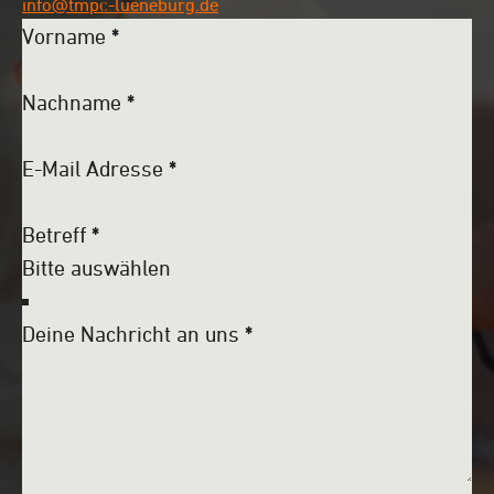
info@tmpc-lueneburg.de
Vorname
*
Nachname
*
E-Mail Adresse
*
Betreff
*
Deine Nachricht an uns
*